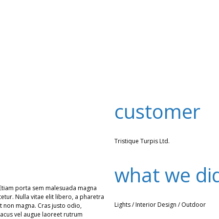
customer
Tristique Turpis Ltd.
what we di
am. Etiam porta sem malesuada magna
ur. Nulla vitae elit libero, a pharetra
Lights / Interior Design / Outdoor
t non magna. Cras justo odio,
 lacus vel augue laoreet rutrum