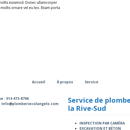
mollis euismod. Donec ullamcorper
 mollis ornare vel eu leo. Etiam porta
Accueil
À propos
Service
Service de plombe
e : 514 473-8796
 : Info@plomberiecolangelo.com
la Rive-Sud
INSPECTION PAR CAMÉRA
EXCAVATION ET BÉTON